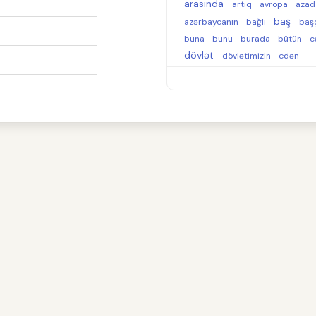
arasında
artıq
avropa
aza
baş
azərbaycanın
bağlı
baş
buna
bunu
burada
bütün
c
dövlət
dövlətimizin
edən