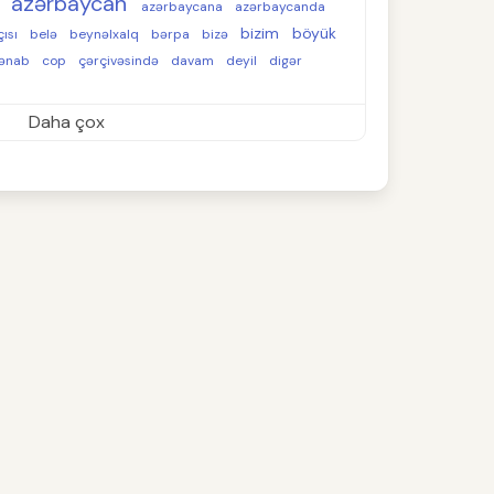
azərbaycan
d
azərbaycana
azərbaycanda
bizim
böyük
çısı
belə
beynəlxalq
bərpa
bizə
ənab
cop
çərçivəsində
davam
deyil
digər
Daha çox