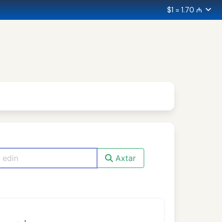
$1 = 1.70 ₼
Axtar