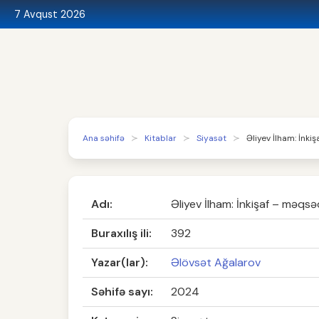
7 Avqust 2026
Ana səhifə
Kitablar
Siyasət
Əliyev İlham: İnki
Adı:
Əliyev İlham: İnkişaf – məqsəd
Buraxılış ili:
392
Yazar(lar):
Əlövsət Ağalarov
Səhifə sayı:
2024