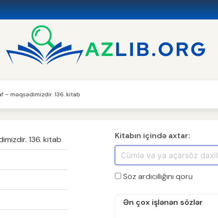
şaf – məqsədimizdir. 136. kitab
Kitabın içində axtar:
imizdir. 136. kitab
Söz ardıcıllığını qoru
Ən çox işlənən sözlər