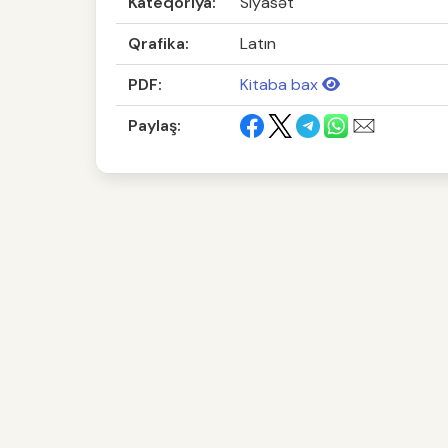
Kateqoriya:
Siyasət
Qrafika:
Latın
PDF:
Kitaba bax
Paylaş: