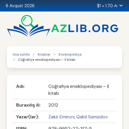
6 Avqust 2026
$1 = 1.70 ₼
Ana səhifə
Kitablar
Ensiklopediya
Coğrafiya ensiklopediyası – II kitab
Adı:
Coğrafiya ensiklopediyası – II
kitab
Buraxılış ili:
2012
Yazar(lar):
Zakir Eminov
,
Qabil Səmədov
ISBN:
978-9952-27-317-5