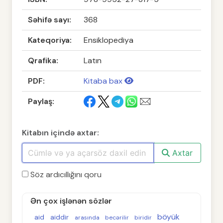
Səhifə sayı:
368
Kateqoriya:
Ensiklopediya
Qrafika:
Latın
PDF:
Kitaba bax
Paylaş:
Kitabın içində axtar:
Axtar
Söz ardıcıllığını qoru
Ən çox işlənən sözlər
böyük
aid
aiddir
arasında
becərilir
biridir