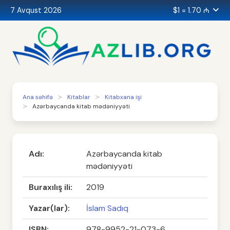
7 Avqust 2026
$1 = 1.70 ₼
Ana səhifə
Kitablar
Kitabxana işi
Azərbaycanda kitab mədəniyyəti
Adı:
Azərbaycanda kitab
mədəniyyəti
Buraxılış ili:
2019
Yazar(lar):
İslam Sadıq
ISBN:
978-9952-21-073-6