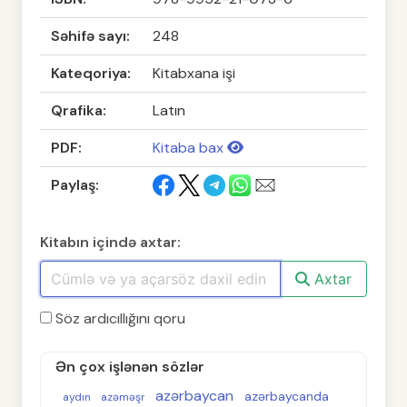
Səhifə sayı:
248
Kateqoriya:
Kitabxana işi
Qrafika:
Latın
PDF:
Kitaba bax
Paylaş:
Kitabın içində axtar:
Axtar
Söz ardıcıllığını qoru
Ən çox işlənən sözlər
azərbaycan
azərbaycanda
aydın
azəməşr