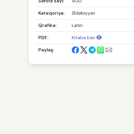
Səhifə sayı:
400
Kateqoriya:
Ədəbiyyat
Qrafika:
Latın
PDF:
Kitaba bax
Paylaş: