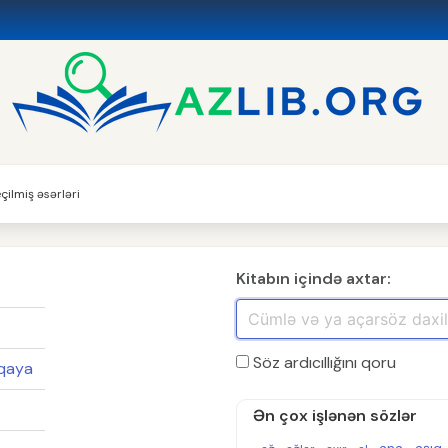
çilmiş əsərləri
Kitabın içində axtar:
Söz ardıcıllığını qoru
aqaya
Ən çox işlənən sözlər