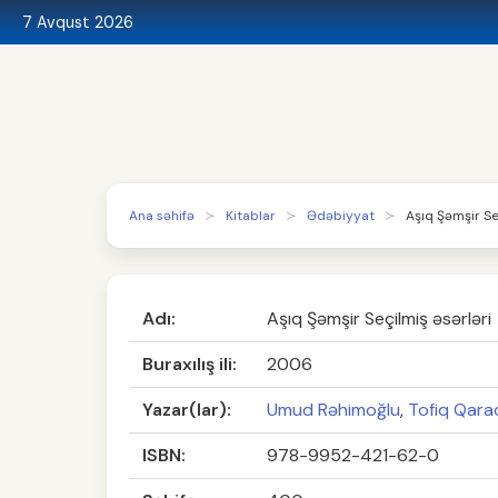
7 Avqust 2026
Ana səhifə
Kitablar
Ədəbiyyat
Aşıq Şəmşir Se
Adı:
Aşıq Şəmşir Seçilmiş əsərləri
Buraxılış ili:
2006
Yazar(lar):
Umud Rəhimoğlu
,
Tofiq Qar
ISBN:
978-9952-421-62-0