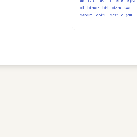
ana
aşıq
ağ
ağlar
axır
al
can
bil
bilməz
biri
bizim
dərdim
doğru
dost
düşdü