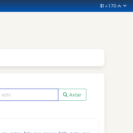
$1 = 1.70 ₼
Axtar