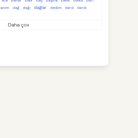
bax
belə
ata
bahar
baş
başına
bəlkə
bəri
dağlar
canım
dağ
dağı
dedim
dərd
dərdi
Daha çox